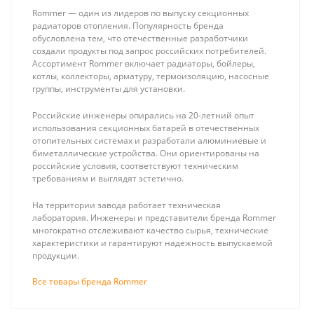
Rommer — один из лидеров по выпуску секционных
радиаторов отопления. Популярность бренда
обусловлена тем, что отечественные разработчики
создали продукты под запрос российских потребителей.
Ассортимент Rommer включает радиаторы, бойлеры,
котлы, коллекторы, арматуру, термоизоляцию, насосные
группы, инструменты для установки.
ZONT SMART 2.0
Rommer
Отопительный
Наконечник
Российские инженеры опирались на 20-летний опыт
GSM / Wi-Fi
Антилёд
16 430 ₽
997 ₽
использования секционных батарей в отечественных
контроллер на
ремонтный
отопительных системах и разработали алюминиевые и
стену и DIN-
60/100
биметаллические устройства. Они ориентированы на
рейку, 3 выхода
(насадка)
российские условия, соответствуют техническим
требованиям и выглядят эстетично.
На территории завода работает техническая
лаборатория. Инженеры и представители бренда Rommer
многократно отслеживают качество сырья, технические
характеристики и гарантируют надежность выпускаемой
продукции.
Все товары бренда Rommer