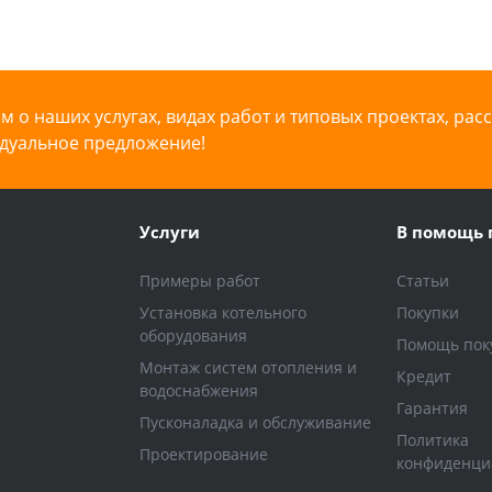
 о наших услугах, видах работ и типовых проектах, рас
дуальное предложение!
Услуги
В помощь 
Примеры работ
Статьи
Установка котельного
Покупки
оборудования
Помощь пок
Монтаж систем отопления и
Кредит
водоснабжения
Гарантия
Пусконаладка и обслуживание
Политика
Проектирование
конфиденци