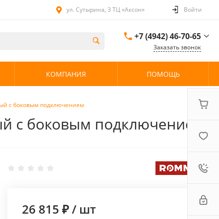
ул. Сутырина, 3 ТЦ «Аксон»
Войти
+7 (4942) 46-70-65
Заказать звонок
+7 (4942) 46-70-65
КОМПАНИЯ
ПОМОЩЬ
ул. Сутырина, 3 ТЦ
«Аксон»
08:00 - 20:00 без
выходных
ный с боковым подключением
ый с боковым подключением
26 815 ₽
/
шт