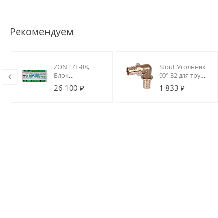
Рекомендуем
ZONT ZE-88,
Stout Угольник
Блок
90° 32 для труб
расширения
из сшитого
26 100 ₽
1 833 ₽
для
полиэтилена
H2000/1000+
аксиальный
PRO