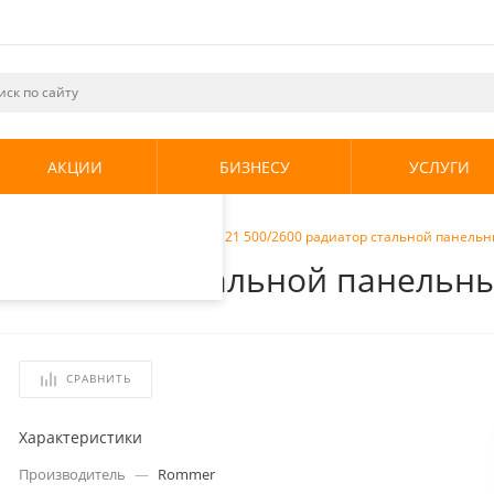
ециалистами и
те. Продолжая
его использования.
АКЦИИ
БИЗНЕСУ
УСЛУГИ
енциальности
.
радиаторы
/
Rommer Compact 21 500/2600 радиатор стальной панель
0 радиатор стальной панельн
СРАВНИТЬ
Характеристики
Производитель
—
Rommer