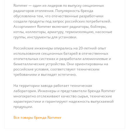
Rommer — один из лидеров по выпуску секционных
радиаторов отопления. Популярность бренда
обусловлена тем, что отечественные разработчики
создали продукты под запрос российских потребителей.
Ассортимент Rommer включает радиаторы, бойлеры,
котлы, коллекторы, арматуру, термоизоляцию, насосные
группы, инструменты для установки.
Stout 3-х
Stout Pex-A 32
ходовой
(4.4) + EVOH,
Российские инженеры опирались на 20-летний опыт
смесительный
(метражом, в
7 360 ₽
676 ₽
использования секционных батарей в отечественных
клапан 3/4" KVs
бухте 50м)
отопительных системах и разработали алюминиевые и
6 м3/ч
труба из
биметаллические устройства. Они ориентированы на
сшитого
российские условия, соответствуют техническим
полиэтилена
требованиям и выглядят эстетично.
(цвет серый)
На территории завода работает техническая
лаборатория. Инженеры и представители бренда Rommer
многократно отслеживают качество сырья, технические
характеристики и гарантируют надежность выпускаемой
продукции.
Все товары бренда Rommer