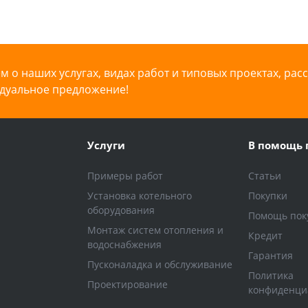
 о наших услугах, видах работ и типовых проектах, рас
дуальное предложение!
Услуги
В помощь 
Примеры работ
Статьи
Установка котельного
Покупки
оборудования
Помощь пок
Монтаж систем отопления и
Кредит
водоснабжения
Гарантия
Пусконаладка и обслуживание
Политика
Проектирование
конфиденци