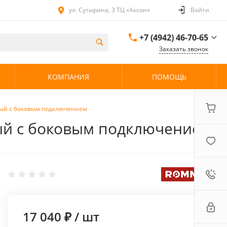
ул. Сутырина, 3 ТЦ «Аксон»
Войти
+7 (4942) 46-70-65
Заказать звонок
+7 (4942) 46-70-65
КОМПАНИЯ
ПОМОЩЬ
ул. Сутырина, 3 ТЦ
«Аксон»
08:00 - 20:00 без
выходных
ный с боковым подключением
ый с боковым подключением
17 040 ₽
/
шт