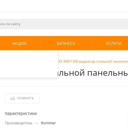
ециалистами и
те. Продолжая
его использования.
АКЦИИ
БИЗНЕСУ
УСЛУГИ
енциальности
.
радиаторы
/
Rommer Compact 33 300/1300 радиатор стальной панель
0 радиатор стальной панельн
СРАВНИТЬ
Характеристики
Производитель
—
Rommer