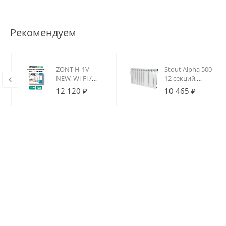
Рекомендуем
ZONT H-1V
Stout Alpha 500
NEW, Wi-Fi /
12 секций,
GSM термостат
радиатор
12 120 ₽
10 465 ₽
для котлов на
алюминиевый
DIN-рейку
секционный