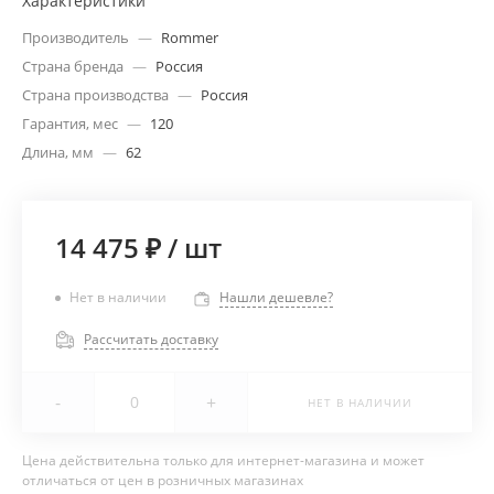
Характеристики
Производитель
—
Rommer
Страна бренда
—
Россия
Страна производства
—
Россия
Гарантия, мес
—
120
Длина, мм
—
62
14 475 ₽
/
шт
Нет в наличии
Нашли дешевле?
Рассчитать доставку
-
+
НЕТ В НАЛИЧИИ
Цена действительна только для интернет-магазина и может
отличаться от цен в розничных магазинах