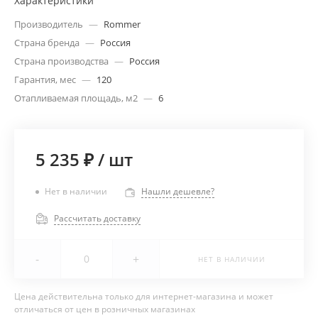
Характеристики
Производитель
—
Rommer
Страна бренда
—
Россия
Страна производства
—
Россия
Гарантия, мес
—
120
Отапливаемая площадь, м2
—
6
5 235 ₽
/
шт
Нет в наличии
Нашли дешевле?
Рассчитать доставку
-
+
НЕТ В НАЛИЧИИ
Цена действительна только для интернет-магазина и может
отличаться от цен в розничных магазинах