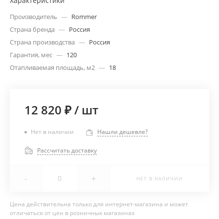
Характеристики
Производитель
—
Rommer
Страна бренда
—
Россия
Страна производства
—
Россия
Гарантия, мес
—
120
Отапливаемая площадь, м2
—
18
12 820 ₽
/
шт
Нет в наличии
Нашли дешевле?
Рассчитать доставку
-
+
НЕТ В НАЛИЧИИ
Цена действительна только для интернет-магазина и может
отличаться от цен в розничных магазинах