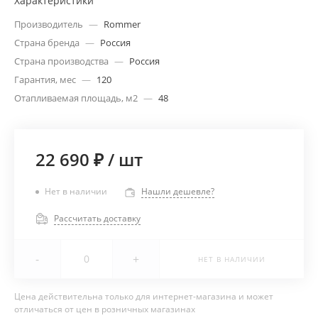
Характеристики
Производитель
—
Rommer
Страна бренда
—
Россия
Страна производства
—
Россия
Гарантия, мес
—
120
Отапливаемая площадь, м2
—
48
22 690 ₽
/
шт
Нет в наличии
Нашли дешевле?
Рассчитать доставку
-
+
НЕТ В НАЛИЧИИ
Цена действительна только для интернет-магазина и может
отличаться от цен в розничных магазинах