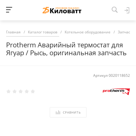
Главная
/
Каталог товаров
/
Котельное оборудование
/
Запчасти 
Protherm Аварийный термостат для
Ягуар / Рысь, оригинальная запчасть
Артикул
0020118652
СРАВНИТЬ