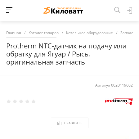
Главная
/
Каталог товаров
/
Котельное оборудование
/
Запчасти 
Protherm NTC-датчик на подачу или
обратку для Ягуар / Рысь,
оригинальная запчасть
Артикул
0020119602
СРАВНИТЬ