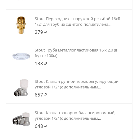
Stout Переходник с наружной резьбой 16xR
1/2" для труб из сшитого полиэтилена
аксиальный
279 ₽
Stout Труба металлопластиковая 16 х 2.0 (в
бухте 100м)
138 ₽
Stout Клапан ручной терморегулирующий,
угловой 1/2" (с дополнительным
уплотнением)
657 ₽
Stout Клапан запорно-балансировочный,
угловой 1/2" (с дополнительным
уплотнением)
648 ₽