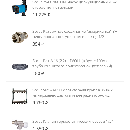
Stout 25-60 180 мм, насос циркуляционный 3-х
скоростной, с гайками
11 275 ₽
Stout Разъемное соединение "американка" ВН
никелированное, уплотнение o-ring 1/2"
354 ₽
Stout Pex-A 16 (2.2) + EVOH, (в бухте 100м)
труба из сшитого полиэтилена (цвет серый)
180 ₽
Stout SMS-0923 Коллекторная группа 05 вых.
из нержавеющей стали для радиаторной
разводки
9 760 ₽
Stout Клапан термостатический, осевой 1/2"
1 559 ₽