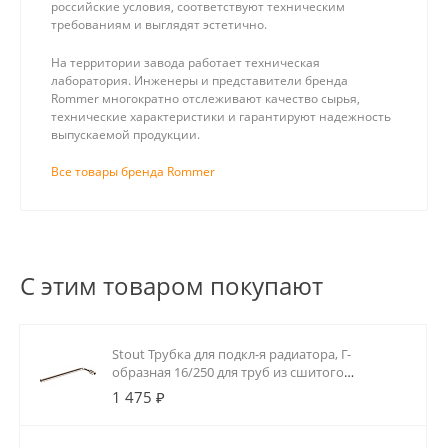
российские условия, соответствуют техническим
требованиям и выглядят эстетично.
На территории завода работает техническая
лаборатория. Инженеры и представители бренда
Rommer многократно отслеживают качество сырья,
технические характеристики и гарантируют надежность
выпускаемой продукции.
Все товары бренда Rommer
С этим товаром покупают
Stout Трубка для подкл-я радиатора, Г-
образная 16/250 для труб из сшитого
полиэтилена аксиальный
1 475 ₽