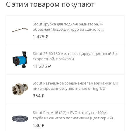
С этим товаром покупают
Stout Трубка для подкл-я радиатора, Г-
образная 16/250 для труб из сшитого
полиэтилена аксиальный
1 475 ₽
Stout 25-60 180 мм, насос циркуляционный 3-х
скоростной, с гайками
11 275 ₽
Stout Разъемное соединение "американка" ВН
никелированное, уплотнение o-ring 1/2"
354 ₽
Stout Pex-A 16 (2.2) + EVOH, (в бухте 100м)
труба из сшитого полиэтилена (цвет серый)
180 ₽