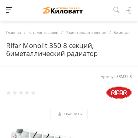
Главная
/
Каталог товаров
/
Радиаторы отопления
/
Биметалличе
Rifar Monolit 350 8 секций,
биметаллический радиатор
Артикул
3RM35-8
СРАВНИТЬ