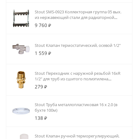
Stout SMS-0923 Коллекторная группа 05 вых.
из нержавеющей стали для радиаторной
разводки
9 760 ₽
Stout Клапан термостатический, осевой 1/2"
1 559 ₽
Stout Переходник с наружной резьбой 16xR
1/2" для труб из сшитого полиэтилена
аксиальный
279 ₽
Stout Труба металлопластиковая 16 х 2.0 (в
бухте 100м)
138 ₽
Stout Клапан ручной терморегулирующий,