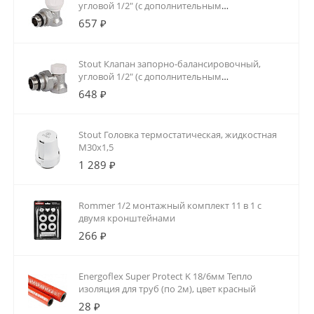
угловой 1/2" (с дополнительным
уплотнением)
657 ₽
Stout Клапан запорно-балансировочный,
угловой 1/2" (с дополнительным
уплотнением)
648 ₽
Stout Головка термостатическая, жидкостная
M30x1,5
1 289 ₽
Rommer 1/2 монтажный комплект 11 в 1 с
двумя кронштейнами
266 ₽
Energoflex Super Protect K 18/6мм Тепло
изоляция для труб (по 2м), цвет красный
28 ₽