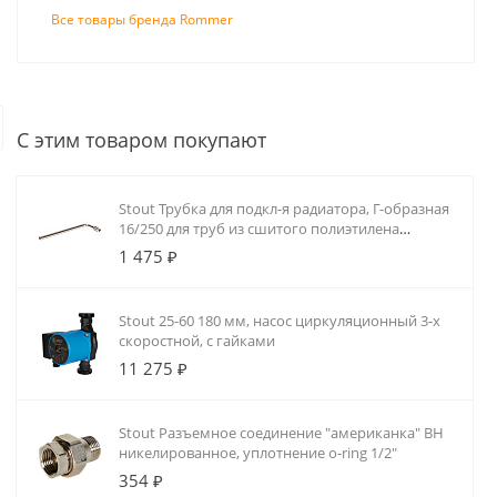
Все товары бренда Rommer
Монтаж систем отопления и водоснабже
Монтаж радиаторного отопл
Сотрудники компании «25 киловатт»
С этим товаром покупают
домах, коммерческих и промышленны
разрабатываем проект, монтируем р
систему автоматики.
Stout Трубка для подкл-я радиатора, Г-образная
16/250 для труб из сшитого полиэтилена
аксиальный
1 475 ₽
Stout 25-60 180 мм, насос циркуляционный 3-х
скоростной, с гайками
11 275 ₽
Stout Разъемное соединение "американка" ВН
никелированное, уплотнение o-ring 1/2"
354 ₽