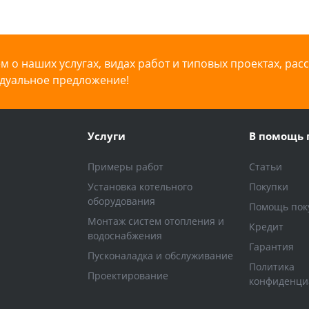
 о наших услугах, видах работ и типовых проектах, рас
дуальное предложение!
Услуги
В помощь 
Примеры работ
Статьи
Установка котельного
Покупки
оборудования
Помощь пок
Монтаж систем отопления и
Кредит
водоснабжения
Гарантия
Пусконаладка и обслуживание
Политика
Проектирование
конфиденци