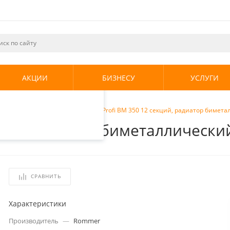
ециалистами и
те. Продолжая
его использования.
АКЦИИ
БИЗНЕСУ
УСЛУГИ
енциальности
.
ческие радиаторы
/
Rommer Profi BM 350 12 секций, радиатор бимет
ций, радиатор биметаллически
СРАВНИТЬ
Характеристики
Производитель
—
Rommer