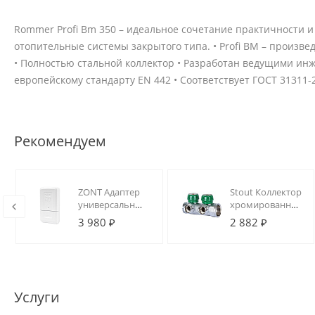
Rommer Profi Bm 350 – идеальное сочетание практичности 
отопительные системы закрытого типа. • Profi BM – произв
• Полностью стальной коллектор • Разработан ведущими инж
европейскому стандарту ЕN 442 • Соответствует ГОСТ 31311-2
Рекомендуем
ZONT Адаптер
Stout Коллектор
универсальный
хромированный
для
1", 2 отвода,
3 980 ₽
2 882 ₽
подключения
подключение
котла по
3/4" "евроконус"
цифровой
шине (ECO)
Услуги