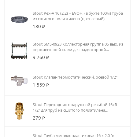
Stout Pex-A 16 (2.2) + EVOH, (в бухте 100м) труба
из сшитого полиэтилена (цвет серый)
180 ₽
Stout SMS-0923 Коллекторная группа 05 вых. из
нержавеющей стали для радиаторной
разводки
9 760 ₽
Stout Клапан термостатический, осевой 1/2"
1 559 ₽
Stout Переходник с наружной резьбой 16xR
1/2" для труб из сшитого полиэтилена
аксиальный
279 ₽
Stout Труба металлопластиковая 16 х 2.0 (в