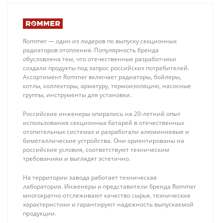
Rommer — один из лидеров по выпуску секционных
радиаторов отопления. Популярность бренда
обусловлена тем, что отечественные разработчики
создали продукты под запрос российских потребителей.
Ассортимент Rommer включает радиаторы, бойлеры,
котлы, коллекторы, арматуру, термоизоляцию, насосные
группы, инструменты для установки.
Российские инженеры опирались на 20-летний опыт
использования секционных батарей в отечественных
отопительных системах и разработали алюминиевые и
Energoflex
Royal Thermo
биметаллические устройства. Они ориентированы на
Super Protect S
AQUATEC INOX-
российские условия, соответствуют техническим
18/6мм Тепло
F 80 Бойлер
28 ₽
31 610 ₽
требованиям и выглядят эстетично.
изоляция для
косвенного
труб (по 2м),
нагрева
На территории завода работает техническая
цвет синий
настенный
лаборатория. Инженеры и представители бренда Rommer
(встроенный
многократно отслеживают качество сырья, технические
ТЭН 2 кВт)
характеристики и гарантируют надежность выпускаемой
продукции.