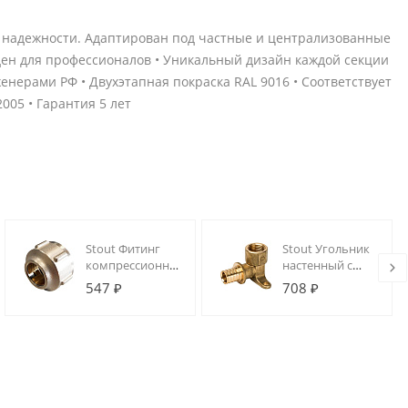
и надежности. Адаптирован под частные и централизованные
еден для профессионалов • Уникальный дизайн каждой секции
енерами РФ • Двухэтапная покраска RAL 9016 • Соответствует
005 • Гарантия 5 лет
Stout Фитинг
Stout Угольник
компрессионный
настенный с
для медных
креплением
547 ₽
708 ₽
трубок 15 х
20xRp 1/2" для
3/4"EK (NEW)
труб из
сшитого
полиэтилена
аксиальный