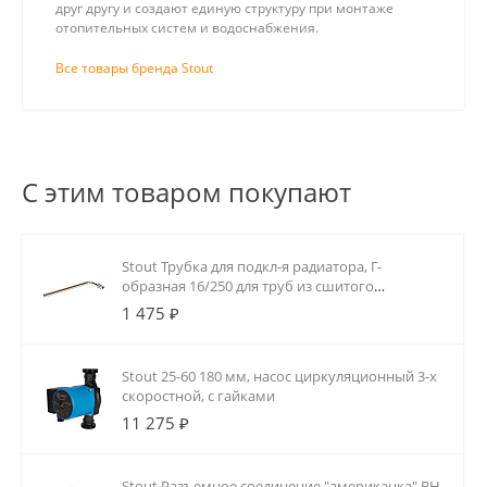
друг другу и создают единую структуру при монтаже
отопительных систем и водоснабжения.
Все товары бренда Stout
С этим товаром покупают
Stout Трубка для подкл-я радиатора, Г-
образная 16/250 для труб из сшитого
полиэтилена аксиальный
1 475 ₽
Stout 25-60 180 мм, насос циркуляционный 3-х
скоростной, с гайками
11 275 ₽
Stout Разъемное соединение "американка" ВН