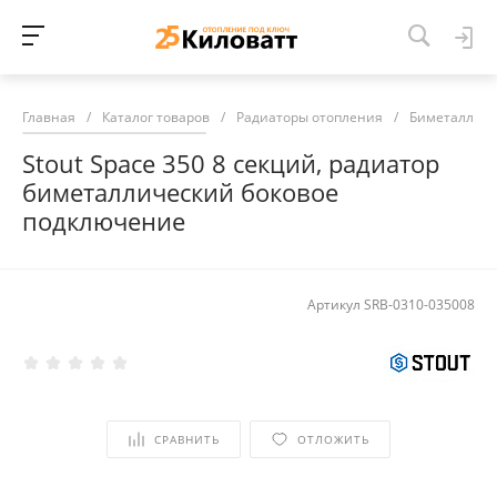
Главная
/
Каталог товаров
/
Радиаторы отопления
/
Биметалличе
Stout Space 350 8 секций, радиатор
биметаллический боковое
подключение
Артикул
SRB-0310-035008
СРАВНИТЬ
ОТЛОЖИТЬ