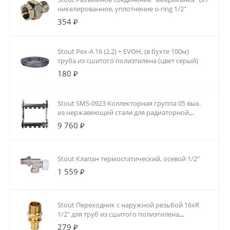
никелированное, уплотнение o-ring 1/2"
354 ₽
Stout Pex-A 16 (2.2) + EVOH, (в бухте 100м)
труба из сшитого полиэтилена (цвет серый)
180 ₽
Stout SMS-0923 Коллекторная группа 05 вых.
из нержавеющей стали для радиаторной
разводки
9 760 ₽
Stout Клапан термостатический, осевой 1/2"
1 559 ₽
Stout Переходник с наружной резьбой 16xR
1/2" для труб из сшитого полиэтилена
аксиальный
279 ₽