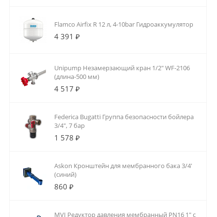
Flamco Airfix R 12 л, 4-10bar Гидроаккумулятор
4 391 ₽
Unipump Незамерзающий кран 1/2" WF-2106
(длина-500 мм)
4 517 ₽
Federica Bugatti Группа безопасности бойлера
3/4", 7 бар
1 578 ₽
Askon Кронштейн для мембранного бака 3/4'
(синий)
860 ₽
MVI Редуктор давления мембранный PN16 1" с