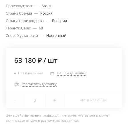
Производитель
—
Stout
Страна бренда
—
Россия
Страна производства
—
Венгрия
Гарантия, мес
—
60
Способ установки
—
Настенный
63 180 ₽
/
шт
Нет в наличии
Нашли дешевле?
Рассчитать доставку
-
+
НЕТ В НАЛИЧИИ
Цена действительна только для интернет-магазина и может
отличаться от цен в розничных магазинах