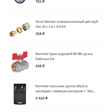
782 ₽
Stout Фитинг компрессионный для труб
Pex 20 х 2.0 х 3/4"EK
358 ₽
Rommer Кран шаровой ВР/ВР, ручка
бабочка 3/4
438 ₽
Rommer Насосная группа DN25 в
изоляции с прямым контуром 1" без
насоса 1"ВРх1.1/2"НГ
9 420 ₽