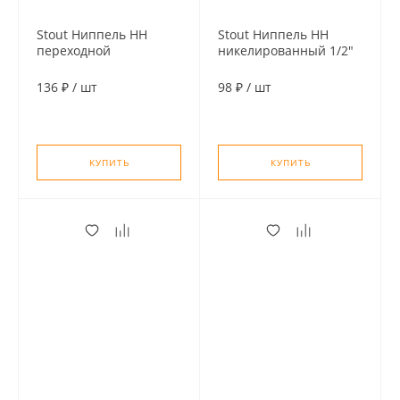
Stout Ниппель НН
Stout Ниппель HH
переходной
никелированный 1/2"
никелированный 1/2"
х 1/4"
136 ₽
/
шт
98 ₽
/
шт
КУПИТЬ
КУПИТЬ