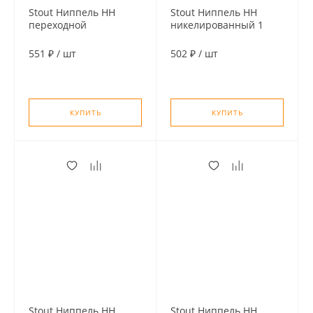
Stout Ниппель НН
Stout Ниппель HH
переходной
никелированный 1
никелированный 1
1/4"
1/4" х 3/4"
551 ₽
/
шт
502 ₽
/
шт
КУПИТЬ
КУПИТЬ
Stout Ниппель НН
Stout Ниппель НН