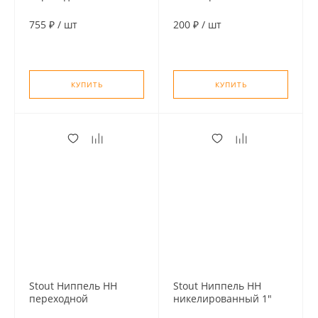
никелированный 1
1/2" х 1 1/4"
755 ₽
/
шт
200 ₽
/
шт
КУПИТЬ
КУПИТЬ
Stout Ниппель НН
Stout Ниппель HH
переходной
никелированный 1"
никелированный 1