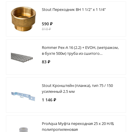
Stout Переходник ВН 1 1/2" х 1 1/4"
590 ₽
818 ₽
Rommer Pex-A 16 (2.2) + EVOH, (метражом,
в бухте 500м) труба из сшитого
полиэтилена (цвет серый)
83 ₽
Stout Кронштейн (планка), тип 75 / 150
усиленный 2.5 мм
1 146 ₽
ProAqua Муфта переходная 25 х 20 Н/В,
полипропиленовая