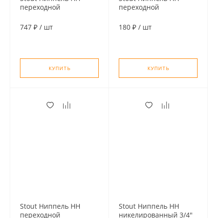
переходной
переходной
никелированный 1
никелированный 3/4"
1/2" х 1"
х 1/2"
747 ₽
/
шт
180 ₽
/
шт
КУПИТЬ
КУПИТЬ
Stout Ниппель НН
Stout Ниппель HH
переходной
никелированный 3/4"