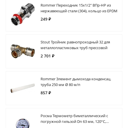
Rommer Переходник 15х1/2" ВПр-НР из
нержавеющей стали (304), кольцо из EPDM
249 ₽
Stout Тройник равнопроходный 32 для
металлопластиковых труб прессовой
2 701 ₽
Rommer Элемент дымохода конденсац.
труба 250 мм Ø 80 м/п
857 ₽
Росма Термометр биметаллический с
погружной гильзой Dn 63 мм, 120°С,
гильза 46 мм 1/2"