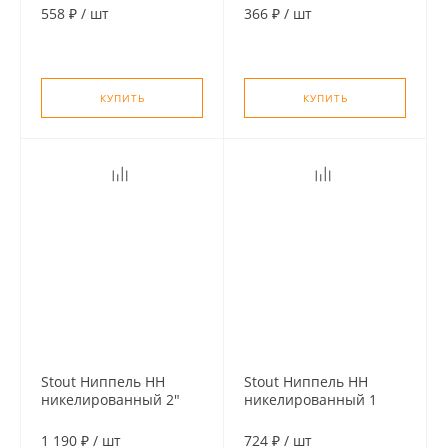
1/4" х 1"
558 ₽
/
шт
366 ₽
/
шт
КУПИТЬ
КУПИТЬ
Stout Ниппель HH
Stout Ниппель HH
никелированный 2"
никелированный 1
1/2"
1 190 ₽
/
шт
724 ₽
/
шт