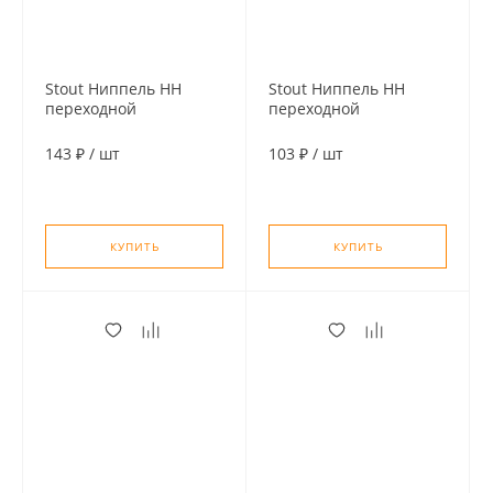
Stout Ниппель НН
Stout Ниппель НН
переходной
переходной
никелированный 1/2"
никелированный 3/8"
х 3/8"
х 1/4"
143 ₽
/
шт
103 ₽
/
шт
КУПИТЬ
КУПИТЬ