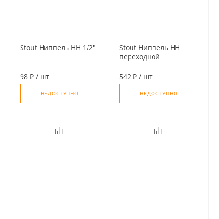
Stout Ниппель НН 1/2"
Stout Ниппель НН
переходной
никелированный 1
1/4" х 1/2"
98 ₽
/
шт
542 ₽
/
шт
НЕДОСТУПНО
НЕДОСТУПНО