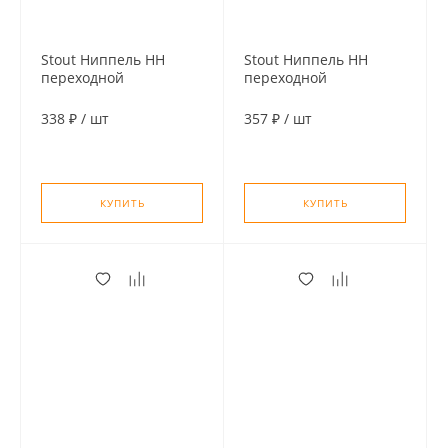
Stout Ниппель НН
Stout Ниппель НН
переходной
переходной
никелированный 1" х
никелированный 1" х
3/4"
1/2"
338 ₽
/
шт
357 ₽
/
шт
КУПИТЬ
КУПИТЬ