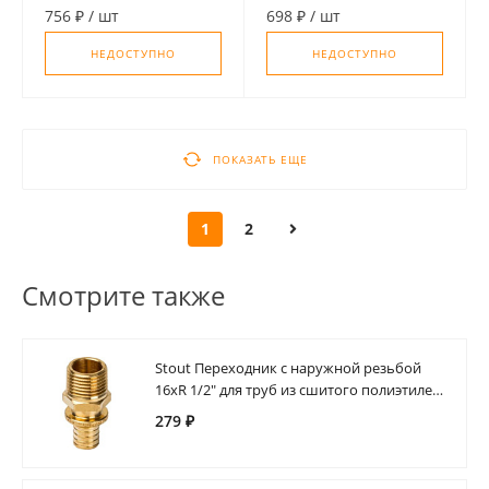
1/2" х 3/4"
756 ₽
/
шт
698 ₽
/
шт
НЕДОСТУПНО
НЕДОСТУПНО
ПОКАЗАТЬ ЕЩЕ
1
2
Смотрите также
Stout Переходник с наружной резьбой
16xR 1/2" для труб из сшитого полиэтилена
аксиальный
279 ₽