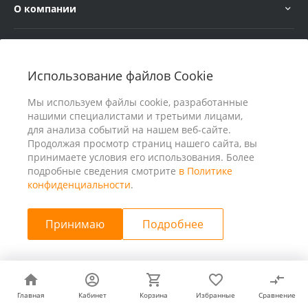
О компании
Услуги
Использование файлов Cookie
В помощь покупателю
Мы используем файлы cookie, разработанные
нашими специалистами и третьими лицами,
для анализа событий на нашем веб-сайте.
Продолжая просмотр страниц нашего сайта, вы
принимаете условия его использования. Более
подробные сведения смотрите
в Политике
конфиденциальности
.
Принимаю
Подробнее
© 2026 ООО «25 Киловатт» ИНН 4401188290, Все права
защищены
Главная
Главная
Кабинет
Кабинет
Корзина
Корзина
Избранные
Избранные
Сравнение
Сравнение