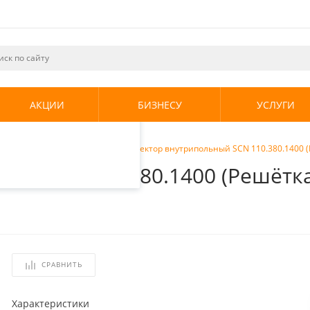
ециалистами и
те. Продолжая
его использования.
АКЦИИ
БИЗНЕСУ
УСЛУГИ
енциальности
.
ы внутрипольные
/
Stout Конвектор внутрипольный SCN 110.380.1400
ный SCN 110.380.1400 (Решёт
СРАВНИТЬ
Характеристики