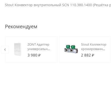
Stout Конвектор внутрипольный SCN 110.380.1400 (Решётка
Рекомендуем
ZONT Адаптер
Stout Коллектор
универсальный
хромированный
для
1", 2 отвода,
3 980 ₽
2 882 ₽
подключения
подключение
котла по
3/4" "евроконус"
цифровой
шине (ECO)