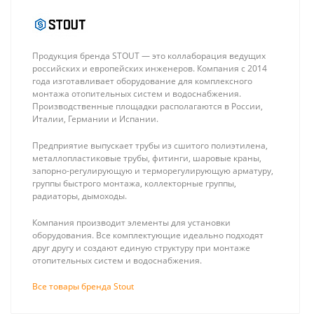
Продукция бренда STOUT — это коллаборация ведущих
российских и европейских инженеров. Компания с 2014
года изготавливает оборудование для комплексного
монтажа отопительных систем и водоснабжения.
Производственные площадки располагаются в России,
Италии, Германии и Испании.
Energoflex
Royal Thermo
Super Protect S
AQUATEC INOX-
Предприятие выпускает трубы из сшитого полиэтилена,
18/6мм Тепло
F 80 Бойлер
28 ₽
31 610 ₽
металлопластиковые трубы, фитинги, шаровые краны,
изоляция для
косвенного
запорно-регулирующую и терморегулирующую арматуру,
труб (по 2м),
нагрева
группы быстрого монтажа, коллекторные группы,
цвет синий
настенный
радиаторы, дымоходы.
(встроенный
ТЭН 2 кВт)
Компания производит элементы для установки
оборудования. Все комплектующие идеально подходят
друг другу и создают единую структуру при монтаже
отопительных систем и водоснабжения.
Все товары бренда Stout