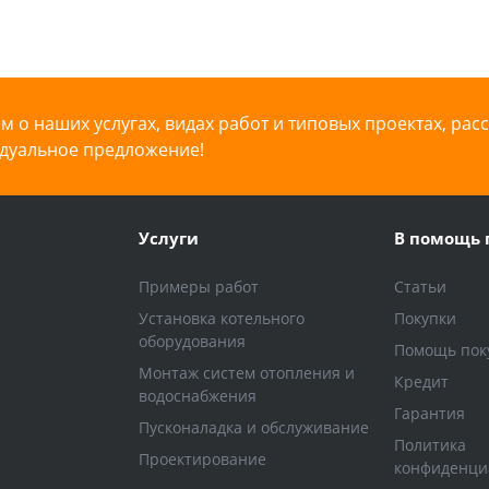
 о наших услугах, видах работ и типовых проектах, рас
дуальное предложение!
Услуги
В помощь 
Примеры работ
Статьи
Установка котельного
Покупки
оборудования
Помощь пок
Монтаж систем отопления и
Кредит
водоснабжения
Гарантия
Пусконаладка и обслуживание
Политика
Проектирование
конфиденци