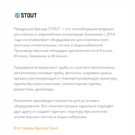
Продукция бренда STOUT — это коллаборация ведущих
российских и европейских инженеров. Компания с 2014
года изготавливает оборудование для комплексного
монтажа отопительных систем и водоснабжения.
Производственные площадки располагаются в России,
Италии, Германии и Испании.
Stout Насосно-
Stout Тройник
смесительный
переходной
Предприятие выпускает трубы из сшитого полиэтилена,
узел проходной с
20x16x16 для
23 745 ₽
636 ₽
металлопластиковые трубы, фитинги, шаровые краны,
термостатическим
труб из
запорно-регулирующую и терморегулирующую арматуру,
клапаном 30-60°C
сшитого
группы быстрого монтажа, коллекторные группы,
(без насоса)
полиэтилена
радиаторы, дымоходы.
аксиальный
Компания производит элементы для установки
оборудования. Все комплектующие идеально подходят
друг другу и создают единую структуру при монтаже
отопительных систем и водоснабжения.
Все товары бренда Stout