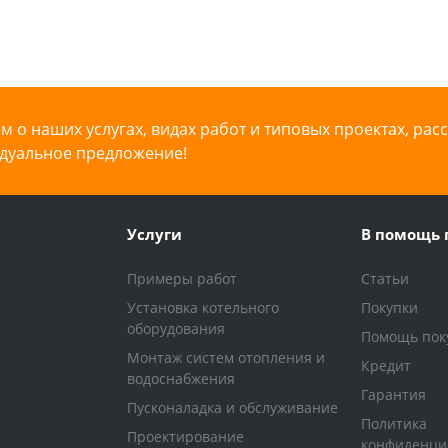
 о наших услугах, видах работ и типовых проектах, рас
дуальное предложение!
Услуги
В помощь 
Примеры работ
Статьи
Установка котельного
Покупки
оборудования
Помощь пок
Монтаж систем отопления и
Кредит
водоснабжения
Гарантия
Пусконаладка и обслуживание
Политика
Проектирование
конфиденци