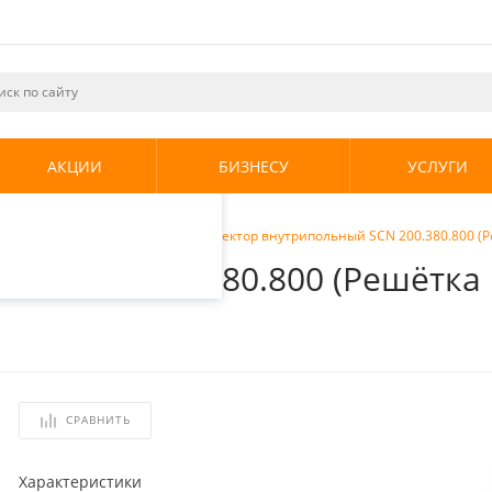
ециалистами и
те. Продолжая
его использования.
АКЦИИ
БИЗНЕСУ
УСЛУГИ
енциальности
.
ы внутрипольные
/
Stout Конвектор внутрипольный SCN 200.380.800 
ный SCN 200.380.800 (Решётк
СРАВНИТЬ
Характеристики