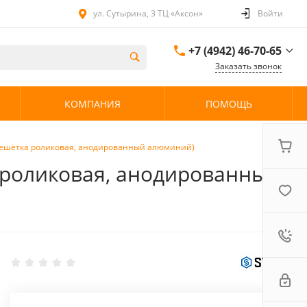
ул. Сутырина, 3 ТЦ «Аксон»
Войти
+7 (4942) 46-70-65
Заказать звонок
+7 (4942) 46-70-65
КОМПАНИЯ
ПОМОЩЬ
ул. Сутырина, 3 ТЦ
«Аксон»
08:00 - 20:00 без
выходных
(Решётка роликовая, анодированный алюминий)
а роликовая, анодированный