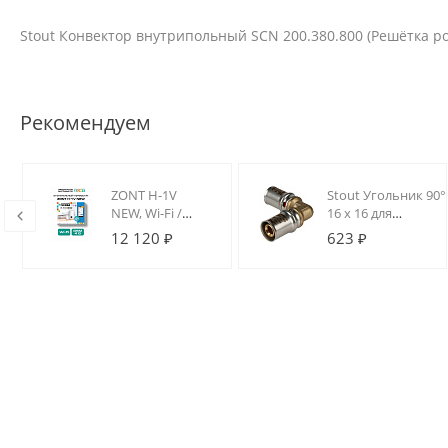
Stout Конвектор внутрипольный SCN 200.380.800 (Решётка 
Рекомендуем
ZONT H-1V
Stout Угольник 90°
NEW, Wi-Fi /
16 х 16 для
GSM термостат
металлопластиков
12 120 ₽
623 ₽
для котлов на
труб прессовой
DIN-рейку