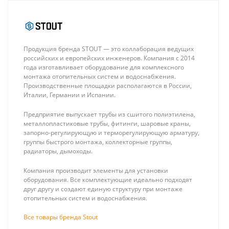
Продукция бренда STOUT — это коллаборация ведущих
российских и европейских инженеров. Компания с 2014
года изготавливает оборудование для комплексного
монтажа отопительных систем и водоснабжения.
Производственные площадки располагаются в России,
Италии, Германии и Испании.
Stout Насосно-
Stout Тройник
смесительный
переходной
Предприятие выпускает трубы из сшитого полиэтилена,
узел проходной с
20x16x16 для
23 745 ₽
636 ₽
металлопластиковые трубы, фитинги, шаровые краны,
термостатическим
труб из
запорно-регулирующую и терморегулирующую арматуру,
клапаном 30-60°C
сшитого
группы быстрого монтажа, коллекторные группы,
(без насоса)
полиэтилена
радиаторы, дымоходы.
аксиальный
Компания производит элементы для установки
оборудования. Все комплектующие идеально подходят
друг другу и создают единую структуру при монтаже
отопительных систем и водоснабжения.
Все товары бренда Stout