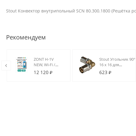
Stout Конвектор внутрипольный SCN 80.300.1800 (Решётка 
Рекомендуем
ZONT H-1V
Stout Угольник 90°
NEW, Wi-Fi /
16 х 16 для
GSM термостат
металлопластиков
12 120 ₽
623 ₽
для котлов на
труб прессовой
DIN-рейку