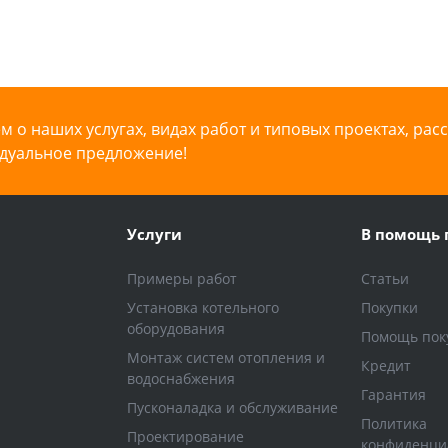
 о наших услугах, видах работ и типовых проектах, рас
дуальное предложение!
Услуги
В помощь 
Примеры работ
Статьи
Установка котельного
Покупки
оборудования
Помощь пок
Монтаж систем отопления и
Кредит
водоснабжения
Гарантия
Пусконаладка и обслуживание
Политика
Проектирование
конфиденци