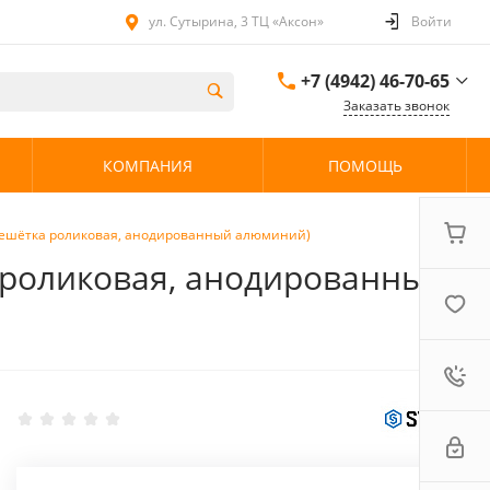
ул. Сутырина, 3 ТЦ «Аксон»
Войти
+7 (4942) 46-70-65
Заказать звонок
+7 (4942) 46-70-65
КОМПАНИЯ
ПОМОЩЬ
ул. Сутырина, 3 ТЦ
«Аксон»
08:00 - 20:00 без
выходных
(Решётка роликовая, анодированный алюминий)
а роликовая, анодированный