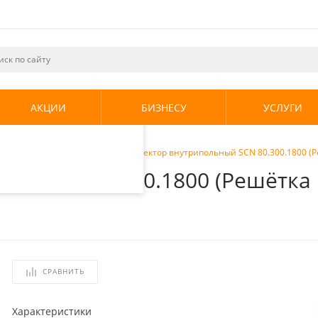
ециалистами и
те. Продолжая
его использования.
АКЦИИ
БИЗНЕСУ
УСЛУГИ
енциальности
.
ы внутрипольные
/
Stout Конвектор внутрипольный SCN 80.300.1800 
ный SCN 80.300.1800 (Решётк
СРАВНИТЬ
Характеристики