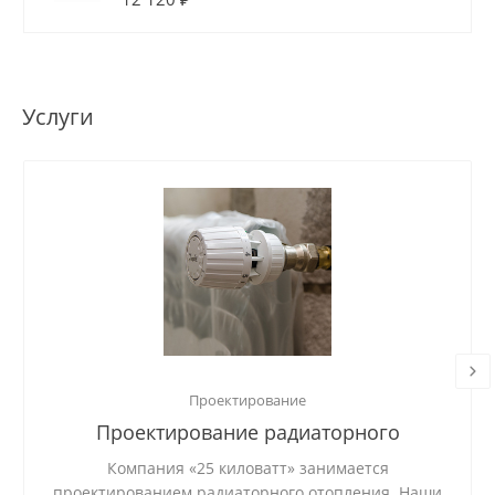
Услуги
Проектирование
Проектирование радиаторного
отопления
Компания «25 киловатт» занимается
проектированием радиаторного отопления. Наши