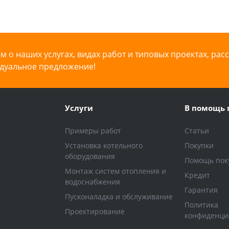
 о наших услугах, видах работ и типовых проектах, рас
дуальное предложение!
Услуги
В помощь 
Примеры работ
Статьи
Установка котельного
Покупки
оборудования
Помощь пок
Монтаж систем отопления и
Кредит
водоснабжения
Гарантия
Пусконаладка и обслуживание
Политика
Проектирование
конфиденци