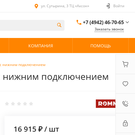
ул. Сутырина, 3 ТЦ «Аксон»
Войти
+7 (4942) 46-70-65
Заказать звонок
+7 (4942) 46-70-65
КОМПАНИЯ
ПОМОЩЬ
ул. Сутырина, 3 ТЦ
«Аксон»
08:00 - 20:00 без
выходных
й с нижним подключением
 с нижним подключением
16 915 ₽
/
шт