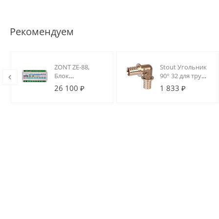
Рекомендуем
ZONT ZE-88,
Stout Угольник
Блок
90° 32 для труб
расширения
из сшитого
26 100 ₽
1 833 ₽
для
полиэтилена
H2000/1000+
аксиальный
PRO