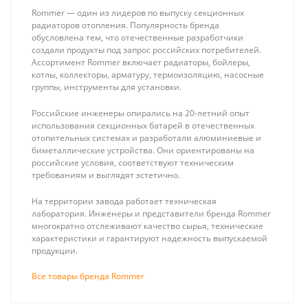
Rommer — один из лидеров по выпуску секционных
радиаторов отопления. Популярность бренда
обусловлена тем, что отечественные разработчики
создали продукты под запрос российских потребителей.
Ассортимент Rommer включает радиаторы, бойлеры,
котлы, коллекторы, арматуру, термоизоляцию, насосные
группы, инструменты для установки.
ZONT SMART 2.0
Rommer
Отопительный
Наконечник
Российские инженеры опирались на 20-летний опыт
GSM / Wi-Fi
Антилёд
16 430 ₽
997 ₽
использования секционных батарей в отечественных
контроллер на
ремонтный
отопительных системах и разработали алюминиевые и
стену и DIN-
60/100
биметаллические устройства. Они ориентированы на
рейку, 3 выхода
(насадка)
российские условия, соответствуют техническим
требованиям и выглядят эстетично.
На территории завода работает техническая
лаборатория. Инженеры и представители бренда Rommer
многократно отслеживают качество сырья, технические
характеристики и гарантируют надежность выпускаемой
продукции.
Все товары бренда Rommer