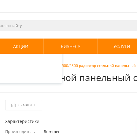
ециалистами и
те. Продолжая
его использования.
АКЦИИ
БИЗНЕСУ
УСЛУГИ
енциальности
.
радиаторы
/
Rommer Ventil 11 500/2300 радиатор стальной панельны
 радиатор стальной панельный
СРАВНИТЬ
Характеристики
Производитель
—
Rommer