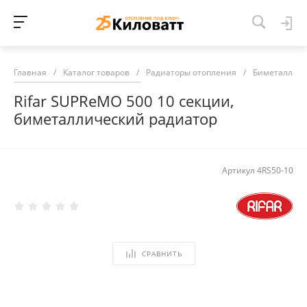
Главная
/
Каталог товаров
/
Радиаторы отопления
/
Биметалличе
Rifar SUPReMO 500 10 секции,
биметаллический радиатор
Артикул
4RS50-10
СРАВНИТЬ