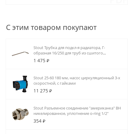
С этим товаром покупают
Stout Трубка для подкл-я радиатора, Г-
образная 16/250 для труб из сшитого
полиэтилена аксиальный
1 475 ₽
Stout 25-60 180 мм, насос циркуляционный 3-х
скоростной, с гайками
11 275 ₽
Stout Разъемное соединение "американка" ВН
никелированное, уплотнение o-ring 1/2"
354 ₽