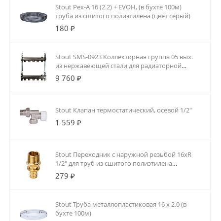
Stout Pex-A 16 (2.2) + EVOH, (в бухте 100м)
труба из сшитого полиэтилена (цвет серый)
180 ₽
Stout SMS-0923 Коллекторная группа 05 вых.
из нержавеющей стали для радиаторной
разводки
9 760 ₽
Stout Клапан термостатический, осевой 1/2"
1 559 ₽
Stout Переходник с наружной резьбой 16xR
1/2" для труб из сшитого полиэтилена
аксиальный
279 ₽
Stout Труба металлопластиковая 16 х 2.0 (в
бухте 100м)