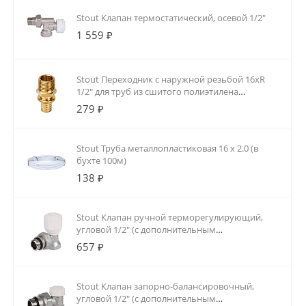
Stout Клапан термостатический, осевой 1/2"
1 559 ₽
Stout Переходник с наружной резьбой 16xR
1/2" для труб из сшитого полиэтилена
аксиальный
279 ₽
Stout Труба металлопластиковая 16 х 2.0 (в
бухте 100м)
138 ₽
Stout Клапан ручной терморегулирующий,
угловой 1/2" (с дополнительным
уплотнением)
657 ₽
Stout Клапан запорно-балансировочный,
угловой 1/2" (с дополнительным