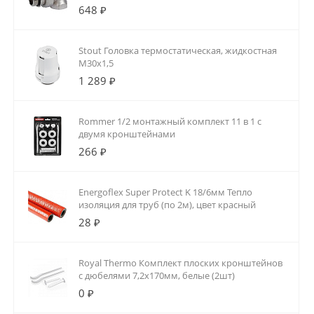
уплотнением)
648 ₽
Stout Головка термостатическая, жидкостная
M30x1,5
1 289 ₽
Rommer 1/2 монтажный комплект 11 в 1 с
двумя кронштейнами
266 ₽
Energoflex Super Protect K 18/6мм Тепло
изоляция для труб (по 2м), цвет красный
28 ₽
Royal Thermo Комплект плоских кронштейнов
с дюбелями 7,2х170мм, белые (2шт)
0 ₽