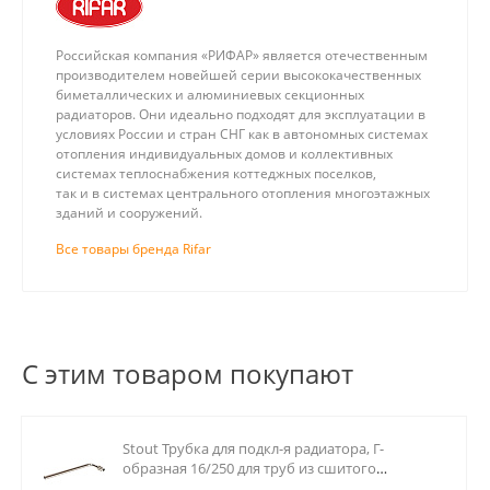
Российская компания «РИФАР» является отечественным
производителем новейшей серии высококачественных
биметаллических и алюминиевых секционных
радиаторов. Они идеально подходят для эксплуатации в
условиях России и стран СНГ как в автономных системах
отопления индивидуальных домов и коллективных
системах теплоснабжения коттеджных поселков,
так и в системах центрального отопления многоэтажных
зданий и сооружений.
Все товары бренда Rifar
С этим товаром покупают
Stout Трубка для подкл-я радиатора, Г-
образная 16/250 для труб из сшитого
полиэтилена аксиальный