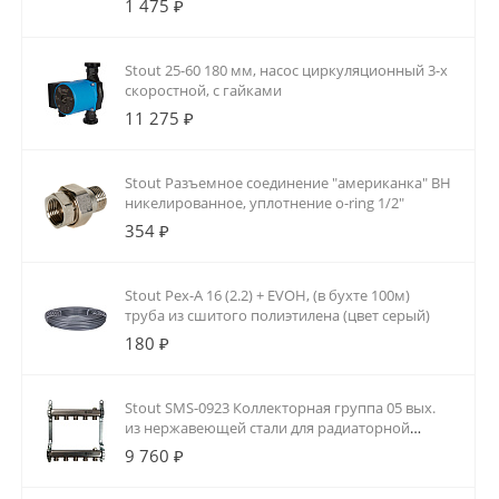
1 475 ₽
Stout 25-60 180 мм, насос циркуляционный 3-х
скоростной, с гайками
11 275 ₽
Stout Разъемное соединение "американка" ВН
никелированное, уплотнение o-ring 1/2"
354 ₽
Stout Pex-A 16 (2.2) + EVOH, (в бухте 100м)
труба из сшитого полиэтилена (цвет серый)
180 ₽
Stout SMS-0923 Коллекторная группа 05 вых.
из нержавеющей стали для радиаторной
разводки
9 760 ₽