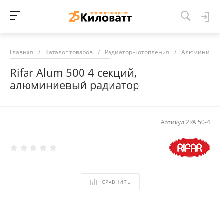
Главная
/
Каталог товаров
/
Радиаторы отопления
/
Алюминиевы
Rifar Alum 500 4 секций,
алюминиевый радиатор
Артикул
2RAl50-4
СРАВНИТЬ