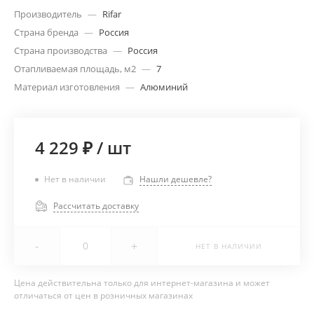
Производитель
—
Rifar
Страна бренда
—
Россия
Страна производства
—
Россия
Отапливаемая площадь, м2
—
7
Материал изготовления
—
Алюминий
4 229 ₽
/
шт
Нет в наличии
Нашли дешевле?
Рассчитать доставку
-
+
НЕТ В НАЛИЧИИ
Цена действительна только для интернет-магазина и может
отличаться от цен в розничных магазинах