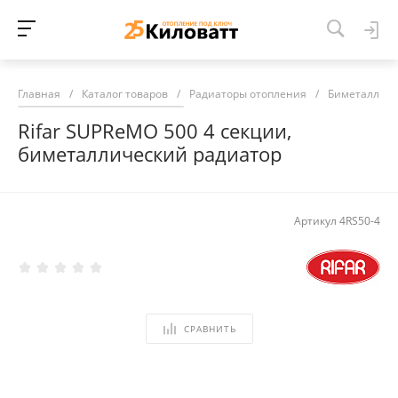
Главная
/
Каталог товаров
/
Радиаторы отопления
/
Биметалличе
Rifar SUPReMO 500 4 секции,
биметаллический радиатор
Артикул
4RS50-4
СРАВНИТЬ