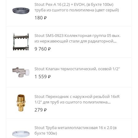
Stout Pex-A 16 (2.2) + EVOH, (в бухте 100м)
труба из сшитого полиэтилена (цвет серый)
180 ₽
Stout SMS-0923 Коллекторная группа 05 вых.
из нержавеющей стали для радиаторной
разводки
9 760 ₽
Stout Клапан термостатический, осевой 1/2"
1 559 ₽
Stout Переходник с наружной резьбой 16xR
1/2" для труб из сшитого полиэтилена
аксиальный
279 ₽
Stout Труба металлопластиковая 16 х 2.0 (в
бухте 100м)