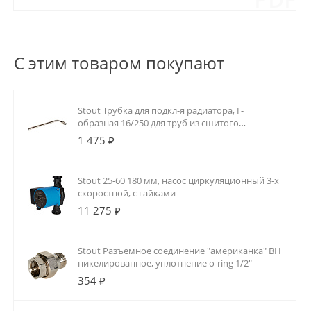
С этим товаром покупают
Stout Трубка для подкл-я радиатора, Г-
образная 16/250 для труб из сшитого
полиэтилена аксиальный
1 475 ₽
Stout 25-60 180 мм, насос циркуляционный 3-х
скоростной, с гайками
11 275 ₽
Stout Разъемное соединение "американка" ВН
никелированное, уплотнение o-ring 1/2"
354 ₽