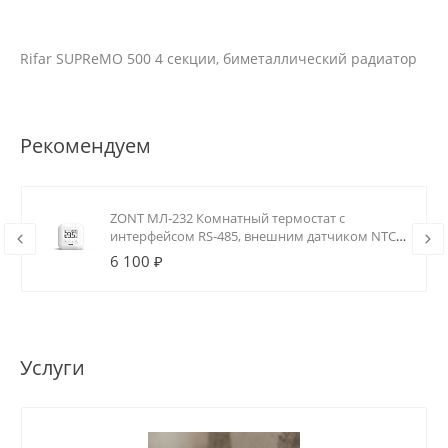
Rifar SUPReMO 500 4 секции, биметаллический радиатор
Рекомендуем
ZONT МЛ-232 Комнатный термостат с
интерфейсом RS-485, внешним датчиком NTC
и реле (0.5А)
6 100 ₽
Услуги