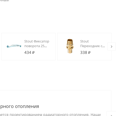
Stout Фиксатор
Stout
поворота 25
Переходник с
(металл)
наружной
434 ₽
338 ₽
резьбой 20xR
1/2" для труб из
сшитого
полиэтилена
аксиальный
рного отопления
ается проектированием радиаторного отопления. Наши