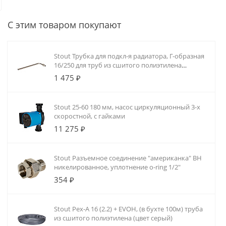
домах, коммерческих и промышленны
разрабатываем проект, монтируем р
С этим товаром покупают
систему автоматики.
Stout Трубка для подкл-я радиатора, Г-образная
16/250 для труб из сшитого полиэтилена
аксиальный
1 475 ₽
Stout 25-60 180 мм, насос циркуляционный 3-х
скоростной, с гайками
11 275 ₽
Stout Разъемное соединение "американка" ВН
никелированное, уплотнение o-ring 1/2"
354 ₽
Stout Pex-A 16 (2.2) + EVOH, (в бухте 100м) труба
из сшитого полиэтилена (цвет серый)