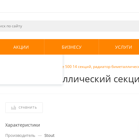
ециалистами и
те. Продолжая
его использования.
АКЦИИ
БИЗНЕСУ
УСЛУГИ
енциальности
.
ческие радиаторы
/
Stout Style 500 14 секций, радиатор биметаллич
радиатор биметаллический сек
СРАВНИТЬ
Характеристики
Производитель
—
Stout