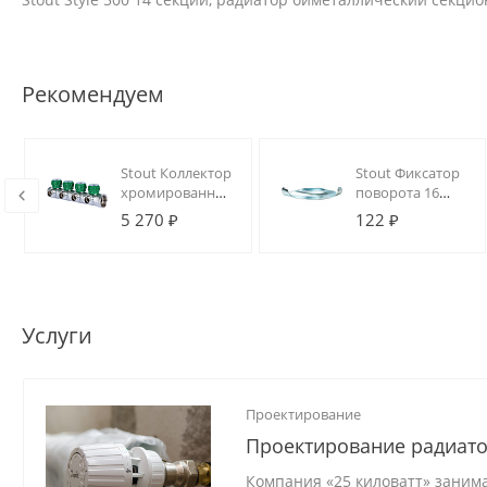
Рекомендуем
Stout Коллектор
Stout Фиксатор
хромированный
поворота 16
1", 4 отвода,
(металл)
5 270 ₽
122 ₽
подключение
1/2" (под
плоское
уплотнение)
Услуги
Проектирование
Проектирование радиато
Компания «25 киловатт» заним