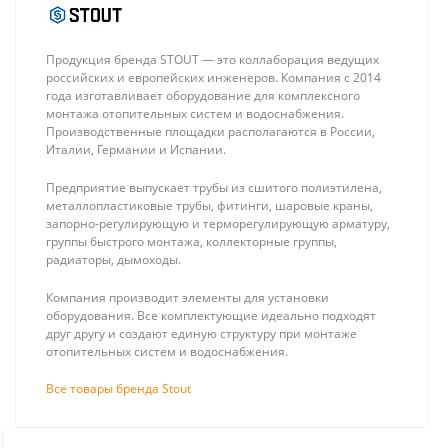
Продукция бренда STOUT — это коллаборация ведущих
российских и европейских инженеров. Компания с 2014
года изготавливает оборудование для комплексного
монтажа отопительных систем и водоснабжения.
Производственные площадки располагаются в России,
Италии, Германии и Испании.
Stout Pex-A 16
ZONT SMART 2.0
(2.2) + EVOH,
Отопительный
Предприятие выпускает трубы из сшитого полиэтилена,
(метражом, в
GSM / Wi-Fi
180 ₽
16 430 ₽
металлопластиковые трубы, фитинги, шаровые краны,
бухте 500м)
контроллер на
запорно-регулирующую и терморегулирующую арматуру,
труба из
стену и DIN-
группы быстрого монтажа, коллекторные группы,
сшитого
рейку, 3 выхода
радиаторы, дымоходы.
полиэтилена
(цвет серый)
Компания производит элементы для установки
оборудования. Все комплектующие идеально подходят
друг другу и создают единую структуру при монтаже
отопительных систем и водоснабжения.
Монтаж систем отопления и водоснабже
Все товары бренда Stout
Монтаж радиаторного отопл
Сотрудники компании «25 киловатт»