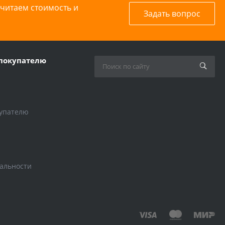
считаем стоимость и
Задать вопрос
покупателю
упателю
альности