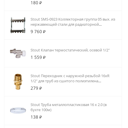
180 ₽
Stout SMS-0923 Коллекторная группа 05 вых. из
нержавеющей стали для радиаторной
разводки
9 760 ₽
Stout Клапан термостатический, осевой 1/2"
1 559 ₽
Stout Переходник с наружной резьбой 16xR
1/2" для труб из сшитого полиэтилена
аксиальный
279 ₽
Stout Труба металлопластиковая 16 х 2.0 (в
бухте 100м)
138 ₽